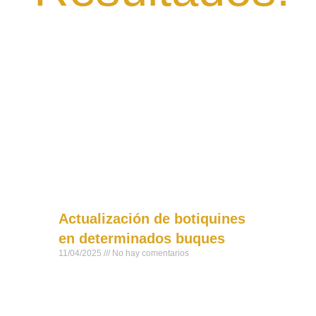
Actualización de botiquines
en determinados buques
11/04/2025
No hay comentarios
Introducción: El día de hoy se ha publicado
en el BOE la Resolución de 4 de abril de
2025, del Instituto Social de la Marina,