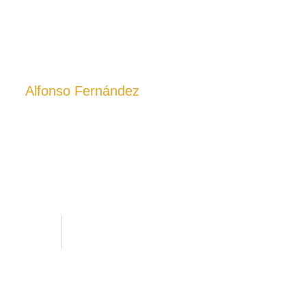
Alfonso Fernández
Dplo. Radioelectrónica Naval. Grado Máster en prevención de
Riesgos Laborales. Investigador (TIP 4929), Director de Segur
(TIP 6877) y formador en seguridad.
ña