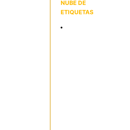
NUBE DE
ETIQUETAS
abuso.
acoso escolar
Blanca Fernández Ochoa
BOE
condena padres
daño
desaparecidos.
desapariciones
desaparición
detective gratis
dieta vegana
emergencias. investigación
geoposicionamiento
informe pericial
Investigación