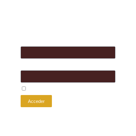
Seguridad
riesgo
telecomunicaciones
Nombre de usuario o correo
electrónico
Contraseña
Recuérdame
Acceder
¿Olvidó su contraseña?