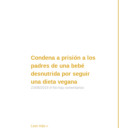
Condena a prisión a los
padres de una bebé
desnutrida por seguir
una dieta vegana
23/08/2019
No hay comentarios
El caso tuvo lugar en Australia y los
progenitores de la bebé de 19
meses fueron condenados a 18
meses de prisión y 300 horas
Leer más »