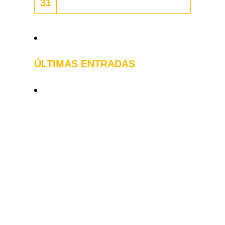
31
« Abr
ÚLTIMAS ENTRADAS
Actualización de botiquines en
determinados buques
Legislación básica sobre PRL
en España
Tipos de Buques
Termografía infrarroja
Peligro, riesgo y daño